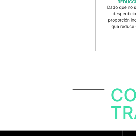
REDUCCI
Dado que no s
desperdicio
proporción in
que reduce e
C
TR